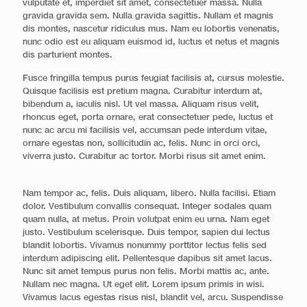
vulputate et, imperdiet sit amet, consectetuer massa. Nulla
gravida gravida sem. Nulla gravida sagittis. Nullam et magnis
dis montes, nascetur ridiculus mus. Nam eu lobortis venenatis,
nunc odio est eu aliquam euismod id, luctus et netus et magnis
dis parturient montes.
Fusce fringilla tempus purus feugiat facilisis at, cursus molestie.
Quisque facilisis est pretium magna. Curabitur interdum at,
bibendum a, iaculis nisl. Ut vel massa. Aliquam risus velit,
rhoncus eget, porta ornare, erat consectetuer pede, luctus et
nunc ac arcu mi facilisis vel, accumsan pede interdum vitae,
ornare egestas non, sollicitudin ac, felis. Nunc in orci orci,
viverra justo. Curabitur ac tortor. Morbi risus sit amet enim.
Nam tempor ac, felis. Duis aliquam, libero. Nulla facilisi. Etiam
dolor. Vestibulum convallis consequat. Integer sodales quam
quam nulla, at metus. Proin volutpat enim eu urna. Nam eget
justo. Vestibulum scelerisque. Duis tempor, sapien dui lectus
blandit lobortis. Vivamus nonummy porttitor lectus felis sed
interdum adipiscing elit. Pellentesque dapibus sit amet lacus.
Nunc sit amet tempus purus non felis. Morbi mattis ac, ante.
Nullam nec magna. Ut eget elit. Lorem ipsum primis in wisi.
Vivamus lacus egestas risus nisl, blandit vel, arcu. Suspendisse