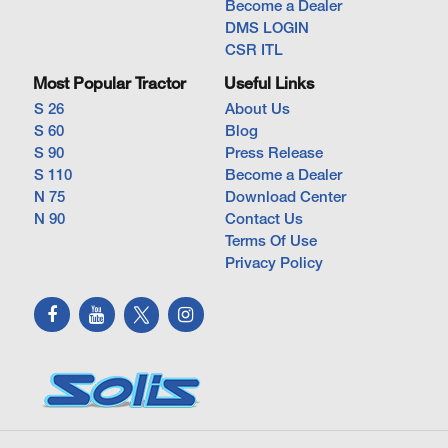
Become a Dealer
DMS LOGIN
CSR ITL
Most Popular Tractor
Useful Links
S 26
About Us
S 60
Blog
S 90
Press Release
S 110
Become a Dealer
N 75
Download Center
N 90
Contact Us
Terms Of Use
Privacy Policy